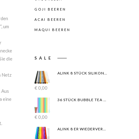
GOJI BEEREN
rden
ACAI BEEREN
“, um
MAQUI BEEREN
r
hnecke
SALE
ie die
ALINK 8 STÜCK SILIKON STROHHALME - WIEDERVERWENDBARES FARBIGES SMOOTHIE STROHHALME SET FÜR 590/890/950 ML BECHER, GLÄSER MIT 2 REINIGUNGSBÜRSTEN
n Netz
€
0,00
. Aus
a eine
36 STÜCK BUBBLE TEA STROHHALME, BUBBLE TEA SET STROHHALME WIEDERVERWENDBAR MIT 2 REINIGUNGSBÜRSTEN SPITZES, BUNTE WIEDERVERWENDBAR TRINKHALME GEEIGNET FÜR SMOOTHIE SÄFTE (10MM×26CM)
€
0,00
t.
ALINK 8 ER WIEDERVERWENDBARE BOBA PLASTIK STROHHALME, SPITZES DESIGN, 10.5 ZOLL LANGE FARBIGE SMOOTHIE-STROHHALME MIT 2 REINIGUNGSBÜRSTEN