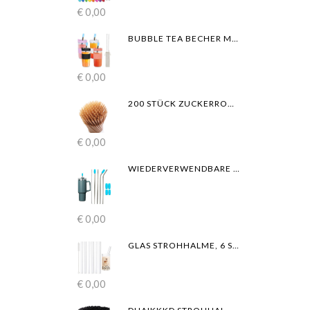
€
0,00
BUBBLE TEA BECHER MIT DECKEL UND STROHHALM 730 ML 4ER, WIEDERVERWENDBARE GLÄSER FÜR MILCHSHAKES, SÄFTE, SMOOTHIES, BIERE
€
0,00
200 STÜCK ZUCKERROHR-STROHHALME, 20.3 CM, KOMPOSTIERBARE TRINKHALME, BIOLOGISCH ABBAUBAR, UMWELTFREUNDLICH, PLASTIKFREI, STABILE SMOOTHIE-STROHHALME FÜR ZUHAUSE, STRANDPARTYS, NICHT BESCHLÄGT
€
0,00
WIEDERVERWENDBARE METALL-EDELSTAHL-STROHHALME MIT SILIKONSPITZEN FÜR SMOOTHIES UND HEISS-/KALTGETRÄNKE, INKLUSIVE REINIGUNGSBÜRSTE(9PCS)
€
0,00
GLAS STROHHALME, 6 STÜCK 14MM GERADEN GLAS STROHHALM MIT 1 STÜCK REINIGUNGSBÜRSTE, GLASSTROHALME WIEDERVERWENDBAR BUBBLE TEA STROHHALME FÜR COCKTAIL SMOOTHIE TEE
€
0,00