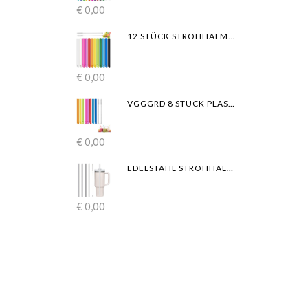
€
0,00
12 STÜCK STROHHALME WIEDERVERWENDBARE BUBBLE TEA MIT 2 REINIGUNGSBÜRSTEN, FARBIGE SPITZES DICKE TRINKHALME PLASTIK, GEEIGNET FÜR ALLE ARTEN VON SMOOTHIE MILCHSHAKES (13MM×25.5CM)
€
0,00
VGGGRD 8 STÜCK PLASTIK STROHHALME WIEDERVERWENDBARE, BUBBLE TEA STROHHALME, SPITZES DESIGN 26CM LANGE FARBIGE SMOOTHIE-STROHHALME MIT 2 REINIGUNGSBÜRSTEN
€
0,00
EDELSTAHL STROHHALME 31 CM LANGE STROHHALME, 4 STÜCK STROHHALME WIEDERVERWENDBAR MIT 1 REINIGUNGSBÜRSTEN, EDELSTAHL TRINKHALME FÜR TRINKFLASCHEN
€
0,00