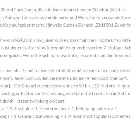
 über 4 Funktionen, die mit dem entsprechenden Zubehör (nicht im
lf, Aufschnittmaschine, Zerkleinerer und Wurstfüller verwandelt we
ele Kochaufgaben macht. Hinweis: Suchen Sie nach „ZM1501 Zubehör
er von AMZCHEF slow juicer wissen, dass man die Früchte umso öfte
lb ist der entsafter slow juicer mit einer verbesserten 7-stufigen Sc
ermöglicht. Wenn Sie sich für diese Saftpresse entscheiden, können S
se und obst ist mit einem Edelstahlfilter mit einem feinen und dichte
nnt. Jeder Schluck, den Sie nehmen, ist ein reiner, köstlicher Saft.
rung] – Die Entsafterschnecke dreht sich 90 bis 110 Mal pro Minute
in wichtiger Faktor zur Vermeidung von Nährstoffverlusten im Saft, d
ht durch Hitzeentwicklung oxidiert.
 × 1, Saftschale × 1, Tresterbecher × 1, Reinigungsbürste × 1,
ezept × 1, Gebrauchsanweisung × 1. Alle sind nicht spülmaschinenfes