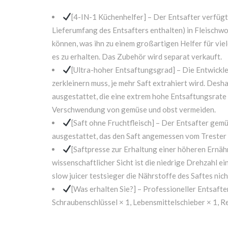
[4-IN-1 Küchenhelfer] – Der Entsafter verfügt
Lieferumfang des Entsafters enthalten) in Fleischwo
können, was ihn zu einem großartigen Helfer für vi
es zu erhalten. Das Zubehör wird separat verkauft.
[Ultra-hoher Entsaftungsgrad] – Die Entwickl
zerkleinern muss, je mehr Saft extrahiert wird. Desha
ausgestattet, die eine extrem hohe Entsaftungsrate 
Verschwendung von gemüse und obst vermeiden.
[Saft ohne Fruchtfleisch] – Der Entsafter gemü
ausgestattet, das den Saft angemessen vom Trester tre
[Saftpresse zur Erhaltung einer höheren Ernäh
wissenschaftlicher Sicht ist die niedrige Drehzahl e
slow juicer testsieger die Nährstoffe des Saftes nic
[Was erhalten Sie?] – Professioneller Entsafter
Schraubenschlüssel × 1, Lebensmittelschieber × 1, R