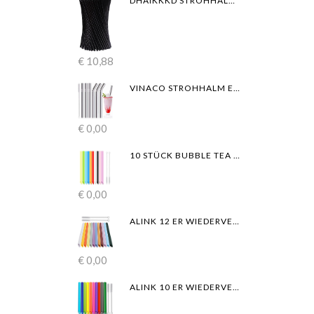
DHAIKKKD STROHHALME 200 STÜCKE SCHWARZ ABGESCHRÄGTES BIODEGRADABLE VERDICKTES STROH 19CM×5MM WIEDERVERWENDBARE STROHHALM
€
10,88
VINACO STROHHALM EDELSTAHL MILCHSHAKE STROHHALME, 216MM & 266MM LANG X 10MM DURCHMESSER BREIT STROHHALME FÜR SMOOTHIE, MILCHSHAKE, DICKE GETRÄNKE, 6ER-PACK METALL STROHHALME WIEDERVERWENDBAR
€
0,00
10 STÜCK BUBBLE TEA STROHHALME,WIEDERVERWENDBARE PLASTIK STROHHALME,SPITZES DESIGN,FARBIGE DICKE STROHHALME MIT 2 REINIGUNGSBÜRSTEN FÜR SMOOTHIE SÄFTE
€
0,00
ALINK 12 ER WIEDERVERWENDBARE BOBA PLASTIK STROHHALME, SPITZES DESIGN, BUBBLE TEA STROHHALME,26CM LANGE FARBIGE SMOOTHIE-STROHHALME MIT 2 REINIGUNGSBÜRSTEN
€
0,00
ALINK 10 ER WIEDERVERWENDBARE BOBA PLASTIK STROHHALME, SPITZES DESIGN, 10.5 ZOLL LANGE FARBIGE SMOOTHIE-STROHHALME MIT 2 REINIGUNGSBÜRSTEN